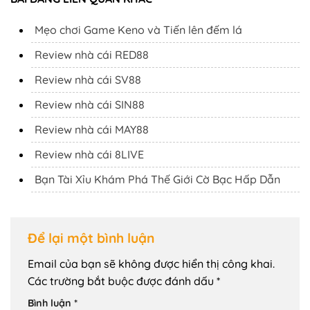
Mẹo chơi Game Keno và Tiến lên đếm lá
Review nhà cái RED88
Review nhà cái SV88
Review nhà cái SIN88
Review nhà cái MAY88
Review nhà cái 8LIVE
Bạn Tài Xỉu Khám Phá Thế Giới Cờ Bạc Hấp Dẫn
Để lại một bình luận
Email của bạn sẽ không được hiển thị công khai.
Các trường bắt buộc được đánh dấu
*
Bình luận
*