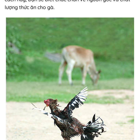
lượng thức ăn cho gà.