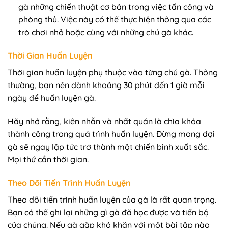
gà những chiến thuật cơ bản trong việc tấn công và
phòng thủ. Việc này có thể thực hiện thông qua các
trò chơi nhỏ hoặc cùng với những chú gà khác.
Thời Gian Huấn Luyện
Thời gian huấn luyện phụ thuộc vào từng chú gà. Thông
thường, bạn nên dành khoảng 30 phút đến 1 giờ mỗi
ngày để huấn luyện gà.
Hãy nhớ rằng, kiên nhẫn và nhất quán là chìa khóa
thành công trong quá trình huấn luyện. Đừng mong đợi
gà sẽ ngay lập tức trở thành một chiến binh xuất sắc.
Mọi thứ cần thời gian.
Theo Dõi Tiến Trình Huấn Luyện
Theo dõi tiến trình huấn luyện của gà là rất quan trọng.
Bạn có thể ghi lại những gì gà đã học được và tiến bộ
của chúng. Nếu gà gặp khó khăn với một bài tập nào