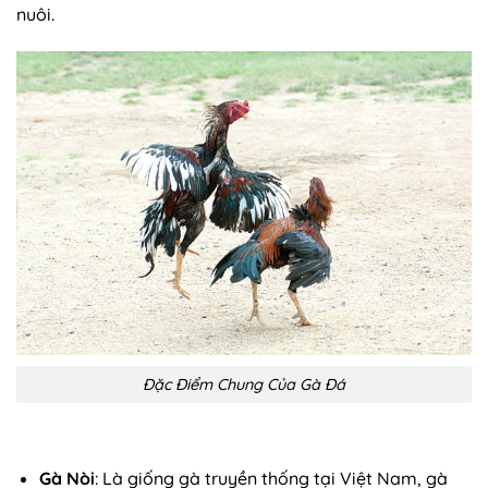
nuôi.
Đặc Điểm Chung Của Gà Đá
Gà Nòi
: Là giống gà truyền thống tại Việt Nam, gà