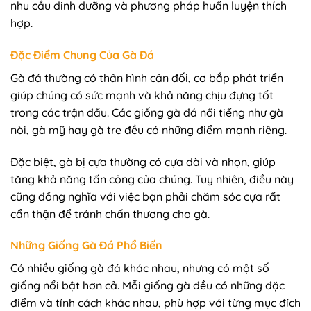
nhu cầu dinh dưỡng và phương pháp huấn luyện thích
hợp.
Đặc Điểm Chung Của Gà Đá
Gà đá thường có thân hình cân đối, cơ bắp phát triển
giúp chúng có sức mạnh và khả năng chịu đựng tốt
trong các trận đấu. Các giống gà đá nổi tiếng như gà
nòi, gà mỹ hay gà tre đều có những điểm mạnh riêng.
Đặc biệt, gà bị cựa thường có cựa dài và nhọn, giúp
tăng khả năng tấn công của chúng. Tuy nhiên, điều này
cũng đồng nghĩa với việc bạn phải chăm sóc cựa rất
cẩn thận để tránh chấn thương cho gà.
Những Giống Gà Đá Phổ Biến
Có nhiều giống gà đá khác nhau, nhưng có một số
giống nổi bật hơn cả. Mỗi giống gà đều có những đặc
điểm và tính cách khác nhau, phù hợp với từng mục đích