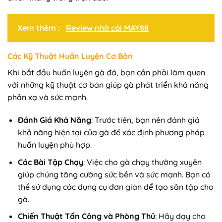
Xem thêm :
Review nhà cái MAY88
Các Kỹ Thuật Huấn Luyện Cơ Bản
Khi bắt đầu huấn luyện gà đá, bạn cần phải làm quen
với những kỹ thuật cơ bản giúp gà phát triển khả năng
phản xạ và sức mạnh.
Đánh Giá Khả Năng
: Trước tiên, bạn nên đánh giá
khả năng hiện tại của gà để xác định phương pháp
huấn luyện phù hợp.
Các Bài Tập Chạy
: Việc cho gà chạy thường xuyên
giúp chúng tăng cường sức bền và sức mạnh. Bạn có
thể sử dụng các dụng cụ đơn giản để tạo sân tập cho
gà.
Chiến Thuật Tấn Công và Phòng Thủ
: Hãy dạy cho