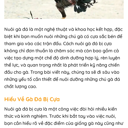
Nuôi gà đá là một nghệ thuật và khoa học kết hợp, đặc
biệt khi bạn muốn nuôi những chú gà có cựa sắc bén để
tham gia vào các trận đấu. Cách nuôi gà đá bị cựa
không chỉ đơn thuần là chăm sóc mà còn bao gồm cả
việc tạo dựng một chế độ dinh dưỡng hợp lý, rèn luyện
thể lực, và quan trọng nhất là phát triển kỹ năng chiến
đấu cho gà. Trong bài viết này, chúng ta sẽ đi sâu vào
những yếu tố cần thiết để nuôi dưỡng những chú gà đá
chất lượng cao.
Hiểu Về Gà Đá Bị Cựa
Nuôi gà đá bị cựa là một công việc đòi hỏi nhiều kiến
thức và kinh nghiệm. Trước khi bắt tay vào việc nuôi,
bạn cần hiểu rõ về đặc điểm của giống gà này cũng như