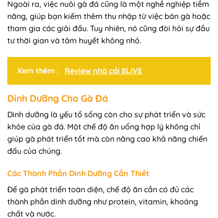
Ngoài ra, việc nuôi gà đá cũng là một nghề nghiệp tiềm
năng, giúp bạn kiếm thêm thu nhập từ việc bán gà hoặc
tham gia các giải đấu. Tuy nhiên, nó cũng đòi hỏi sự đầu
tư thời gian và tâm huyết không nhỏ.
Xem thêm :
Review nhà cái 8LIVE
Dinh Dưỡng Cho Gà Đá
Dinh dưỡng là yếu tố sống còn cho sự phát triển và sức
khỏe của gà đá. Một chế độ ăn uống hợp lý không chỉ
giúp gà phát triển tốt mà còn nâng cao khả năng chiến
đấu của chúng.
Các Thành Phần Dinh Dưỡng Cần Thiết
Để gà phát triển toàn diện, chế độ ăn cần có đủ các
thành phần dinh dưỡng như protein, vitamin, khoáng
chất và nước.