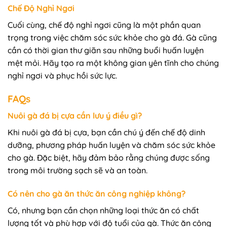
Chế Độ Nghỉ Ngơi
Cuối cùng, chế độ nghỉ ngơi cũng là một phần quan
trọng trong việc chăm sóc sức khỏe cho gà đá. Gà cũng
cần có thời gian thư giãn sau những buổi huấn luyện
mệt mỏi. Hãy tạo ra một không gian yên tĩnh cho chúng
nghỉ ngơi và phục hồi sức lực.
FAQs
Nuôi gà đá bị cựa cần lưu ý điều gì?
Khi nuôi gà đá bị cựa, bạn cần chú ý đến chế độ dinh
dưỡng, phương pháp huấn luyện và chăm sóc sức khỏe
cho gà. Đặc biệt, hãy đảm bảo rằng chúng được sống
trong môi trường sạch sẽ và an toàn.
Có nên cho gà ăn thức ăn công nghiệp không?
Có, nhưng bạn cần chọn những loại thức ăn có chất
lượng tốt và phù hợp với độ tuổi của gà. Thức ăn công