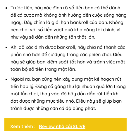
Trước tiên, hãy xác định rõ số tiền bạn có thể dành
để cá cược mà không ảnh hưởng đến cuộc sống hàng
ngày. Đây chính là giới hạn bankroll của bạn. Không
nên chơi với số tiền vượt quá khả năng tài chính, vì
như vậy sẽ dẫn đến những tổn thất lớn.
Khi đã xác định được bankroll, hãy chia nó thành các
phần nhỏ hơn để sử dụng trong các phiên chơi. Điều
này sẽ giúp bạn kiểm soát tốt hơn và tránh việc mất
toàn bộ số tiền trong một lần.
Ngoài ra, bạn cũng nên xây dựng một kế hoạch rút
tiền hợp lý. Đừng cố gắng thu lợi nhuận quá lớn trong
một lần chơi, thay vào đó hãy dần dần rút tiền khi
đạt được những mục tiêu nhỏ. Điều này sẽ giúp bạn
tránh được những cơn cá độ bùng phát.
Xem thêm :
Review nhà cái 8LIVE