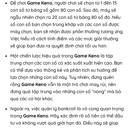
Để chơi
Game Keno
, người chơi sẽ chọn từ 1 đến 15
con số từ bảng số gồm 80 con số. Sau đó, máy sẽ
ngẫu nhiên chọn ra 20 con số từ bảng 80 số đó. Nếu
số con số bạn chọn trùng khớp với các con số được
máy chọn, bạn sẽ nhận được phần thưởng tương ứng.
Việc hiểu rõ cách tính điểm và các mức giải thưởng
sẽ giúp bạn đưa ra quyết định chơi tối ưu hơn.
Một chiến lược hiệu quả trong
Game Keno
là tập
trung chọn các con số có xác suất xuất hiện cao. Bạn
có thể dựa vào thống kê và phân tích xu hướng để
lựa chọn những con số này. Tuy nhiên, đừng quên
rằng
Game Keno
vẫn là một trò chơi may rủi, nên
đừng quá tập trung vào những con số “nóng” mà bỏ
qua các cơ hội khác.
Ngoài ra, việc quản lý bankroll là vô cùng quan trọng
trong
Game Keno
. Hãy xác định rõ số tiền có thể đầu
tư và không vượt quá giới hạn đó. Điều này sẽ giúp