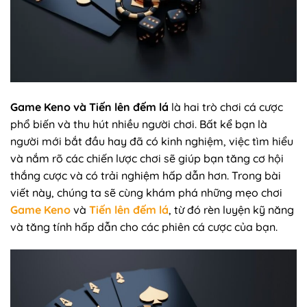
Game Keno và Tiến lên đếm lá
là hai trò chơi cá cược
phổ biến và thu hút nhiều người chơi. Bất kể bạn là
người mới bắt đầu hay đã có kinh nghiệm, việc tìm hiểu
và nắm rõ các chiến lược chơi sẽ giúp bạn tăng cơ hội
thắng cược và có trải nghiệm hấp dẫn hơn. Trong bài
viết này, chúng ta sẽ cùng khám phá những mẹo chơi
Game Keno
và
Tiến lên đếm lá
, từ đó rèn luyện kỹ năng
và tăng tính hấp dẫn cho các phiên cá cược của bạn.