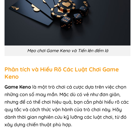
Mẹo chơi Game Keno và Tiến lên đếm lá
Phân tích và Hiểu Rõ Các Luật Chơi
Game
Keno
Game Keno
là một trò chơi cá cược dựa trên việc chọn
những con số may mắn. Mặc dù có vẻ như đơn giản,
nhưng để có thể chơi hiệu quả, bạn cần phải hiểu rõ các
quy tắc và cách thức vận hành của trò chơi này. Hãy
dành thời gian nghiên cứu kỹ lưỡng các luật chơi, từ đó
xây dựng chiến thuật phù hợp.