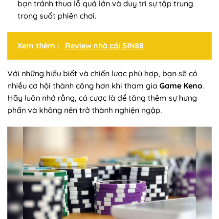
bạn tránh thua lỗ quá lớn và duy trì sự tập trung
trong suốt phiên chơi.
Xem thêm :
Review nhà cái SIN88
Với những hiểu biết và chiến lược phù hợp, bạn sẽ có
nhiều cơ hội thành công hơn khi tham gia
Game Keno
.
Hãy luôn nhớ rằng, cá cược là để tăng thêm sự hưng
phấn và không nên trở thành nghiện ngập.