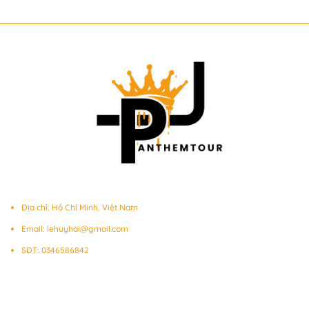
Địa chỉ: Hồ Chí Minh, Việt Nam
Email:
lehuyhai@gmail.com
SĐT: 0346586842