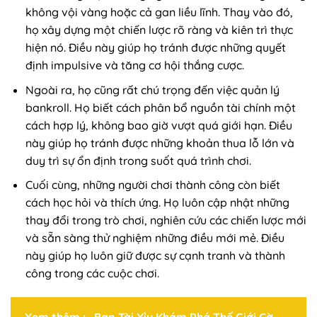
không vội vàng hoặc cả gan liều lĩnh. Thay vào đó,
họ xây dựng một chiến lược rõ ràng và kiên trì thực
hiện nó. Điều này giúp họ tránh được những quyết
định impulsive và tăng cơ hội thắng cược.
Ngoài ra, họ cũng rất chú trọng đến việc quản lý
bankroll. Họ biết cách phân bổ nguồn tài chính một
cách hợp lý, không bao giờ vượt quá giới hạn. Điều
này giúp họ tránh được những khoản thua lỗ lớn và
duy trì sự ổn định trong suốt quá trình chơi.
Cuối cùng, những người chơi thành công còn biết
cách học hỏi và thích ứng. Họ luôn cập nhật những
thay đổi trong trò chơi, nghiên cứu các chiến lược mới
và sẵn sàng thử nghiệm những điều mới mẻ. Điều
này giúp họ luôn giữ được sự cạnh tranh và thành
công trong các cuộc chơi.