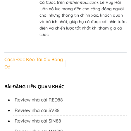
Cá Cược trên
anthemtour.com
, Lê Huy Hải
luôn nỗ lực mang đến cho cộng đồng người
chơi những thông tin chính xác, khách quan
và bổ ích nhất, giúp họ có được cái nhìn toàn
diện và chiến lược tốt nhất khi tham gia cá
cược.
Cách Đọc Kèo Tài Xỉu Bóng
Đá
BÀI ĐĂNG LIÊN QUAN KHÁC
Review nhà cái RED88
Review nhà cái SV88
Review nhà cái SIN88