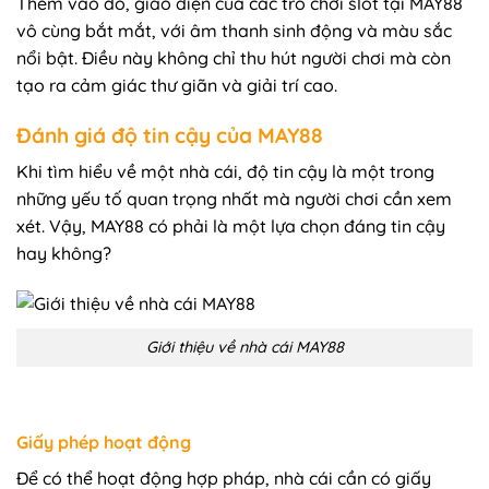
Thêm vào đó, giao diện của các trò chơi slot tại MAY88
vô cùng bắt mắt, với âm thanh sinh động và màu sắc
nổi bật. Điều này không chỉ thu hút người chơi mà còn
tạo ra cảm giác thư giãn và giải trí cao.
Đánh giá độ tin cậy của MAY88
Khi tìm hiểu về một nhà cái, độ tin cậy là một trong
những yếu tố quan trọng nhất mà người chơi cần xem
xét. Vậy, MAY88 có phải là một lựa chọn đáng tin cậy
hay không?
Giới thiệu về nhà cái MAY88
Giấy phép hoạt động
Để có thể hoạt động hợp pháp, nhà cái cần có giấy