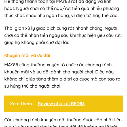
Hệ thống thanh toán tại MAY88 rất đa dạng và linh
hoạt. Người chơi có thể nạp/rút tiền qua nhiều phương
thức khác nhau như ngân hàng, ví điện tử, hay thẻ cào.
Thời gian xử lý giao dịch cũng rất nhanh chóng. Người
chơi có thể nhận tiền ngay sau khi thực hiện yêu cầu rút,
giúp họ không phải chờ đợi lâu.
Khuyến mãi và ưu đãi
MAY88 cũng thường xuyên tổ chức các chương trình
khuyến mãi và ưu đãi dành cho người chơi. Điều này
không chỉ giúp tăng thêm giá trị cá cược mà còn tạo ra
sự hứng thú cho người chơi.
Xem thêm :
Review nhà cái RED88
Các chương trình khuyến mãi thường được cập nhật liên
tục, vì vậy người chơi nên theo dõi để không bỏ lỡ bất