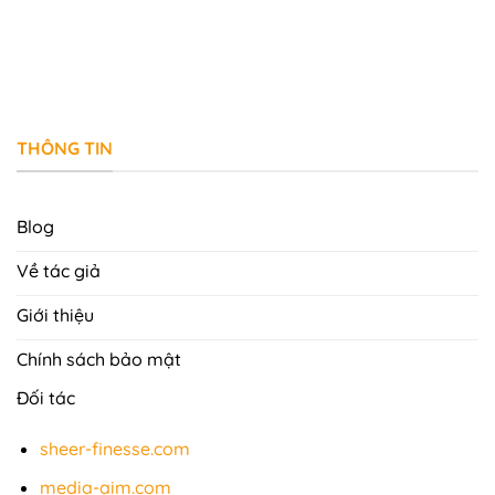
THÔNG TIN
Blog
Về tác giả
Giới thiệu
Chính sách bảo mật
Đối tác
sheer-finesse.com
media-aim.com