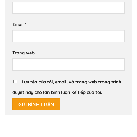
Email
*
Trang web
Lưu tên của tôi, email, và trang web trong trình
duyệt này cho lần bình luận kế tiếp của tôi.