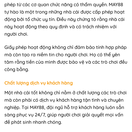
phép từ các cơ quan chức năng có thẩm quyền. MAY88
tự hào là một trong những nhà cái được cấp phép hoạt
động bởi tổ chức uy tín. Điều này chứng tỏ rằng nhà cái
này hoạt động theo quy định và có trách nhiệm với
người chơi.
Giấy phép hoạt động không chỉ đảm bảo tính hợp pháp
mà còn tạo ra niềm tin cho người chơi. Họ có thể yên
tâm rằng tiền của mình được bảo vệ và các trò chơi đều
công bằng.
Chất lượng dịch vụ khách hàng
Một nhà cái tốt không chỉ nằm ở chất lượng các trò chơi
mà còn phải có dịch vụ khách hàng tận tình và chuyên
nghiệp. Tại MAY88, đội ngũ hỗ trợ khách hàng luôn sẵn
sàng phục vụ 24/7, giúp người chơi giải quyết mọi vấn
đề phát sinh nhanh chóng.