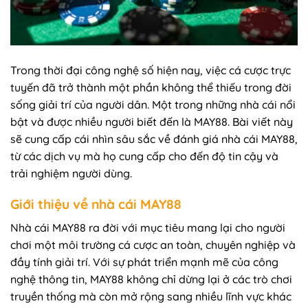
Trong thời đại công nghệ số hiện nay, việc cá cược trực
tuyến đã trở thành một phần không thể thiếu trong đời
sống giải trí của người dân. Một trong những nhà cái nổi
bật và được nhiều người biết đến là MAY88. Bài viết này
sẽ cung cấp cái nhìn sâu sắc về đánh giá nhà cái MAY88,
từ các dịch vụ mà họ cung cấp cho đến độ tin cậy và
trải nghiệm người dùng.
Giới thiệu về nhà cái MAY88
Nhà cái MAY88 ra đời với mục tiêu mang lại cho người
chơi một môi trường cá cược an toàn, chuyên nghiệp và
đầy tính giải trí. Với sự phát triển mạnh mẽ của công
nghệ thông tin, MAY88 không chỉ dừng lại ở các trò chơi
truyền thống mà còn mở rộng sang nhiều lĩnh vực khác