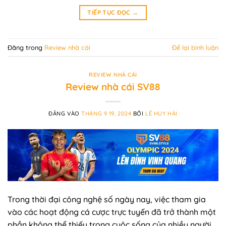
TIẾP TỤC ĐỌC
→
Đăng trong
Review nhà cái
Để lại bình luận
REVIEW NHÀ CÁI
Review nhà cái SV88
ĐĂNG VÀO
THÁNG 9 19, 2024
BỞI
LÊ HUY HẢI
Trong thời đại công nghệ số ngày nay, việc tham gia
vào các hoạt động cá cược trực tuyến đã trở thành một
phần không thể thiếu trong cuộc sống của nhiều người.