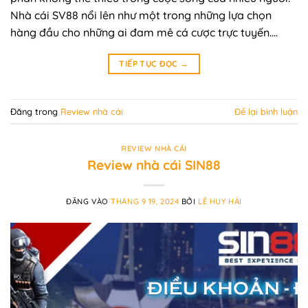
Nhà cái SV88 nổi lên như một trong những lựa chọn
hàng đầu cho những ai đam mê cá cược trực tuyến….
TIẾP TỤC ĐỌC
→
Đăng trong
Review nhà cái
Để lại bình luận
REVIEW NHÀ CÁI
Review nhà cái SIN88
ĐĂNG VÀO
THÁNG 9 19, 2024
BỞI
LÊ HUY HẢI