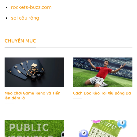
rockets-buzz.com
soi cầu rồng
CHUYÊN MỤC
Mẹo chơi Game Keno và Tiến
Cách Đọc Kèo Tài Xỉu Bóng Đá
lên đếm lá