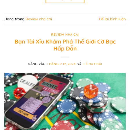
Đăng trong
Review nhà cái
Để lại bình luận
REVIEW NHÀ CÁI
Bạn Tài Xỉu Khám Phá Thế Giới Cờ Bạc
Hấp Dẫn
ĐĂNG VÀO
THÁNG 9 19, 2024
BỞI
LÊ HUY HẢI