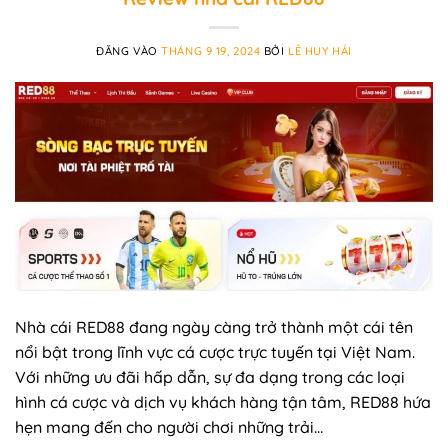
ĐĂNG VÀO
THÁNG 9 19, 2024
BỞI
LÊ HUY HẢI
Nhà cái RED88 đang ngày càng trở thành một cái tên
nổi bật trong lĩnh vực cá cược trực tuyến tại Việt Nam.
Với những ưu đãi hấp dẫn, sự đa dạng trong các loại
hình cá cược và dịch vụ khách hàng tận tâm, RED88 hứa
hẹn mang đến cho người chơi những trải…