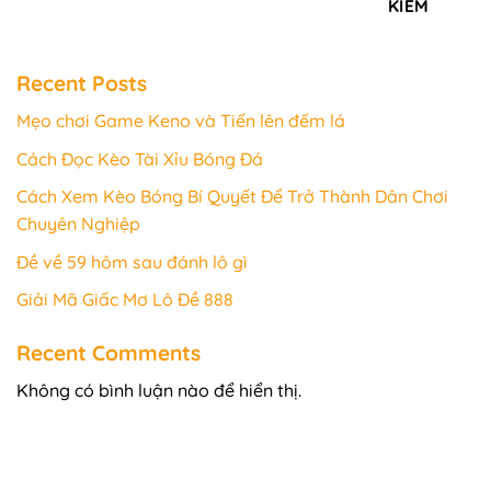
KIẾM
Recent Posts
Mẹo chơi Game Keno và Tiến lên đếm lá
Cách Đọc Kèo Tài Xỉu Bóng Đá
Cách Xem Kèo Bóng Bí Quyết Để Trở Thành Dân Chơi
Chuyên Nghiệp
Đề về 59 hôm sau đánh lô gì
Giải Mã Giấc Mơ Lô Đề 888
Recent Comments
Không có bình luận nào để hiển thị.